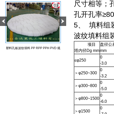
尺寸相等；
孔开孔率≥8
5、 填料
波纹填料组
项目
盘径公
塑料孔板波纹填料 PP RPP PPH PVD 规
金属孔板波纹填料
塔内径Dg mm
mm
0
整波纹填料125 250 350 500Y型塑料波
≤φ250
-3.0
纹填料
0
＞φ250~300
-3.2
0
＞φ300~800
-5.0
0
＞φ800~1500
-6.0
0
＞φ1500