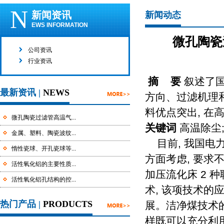
N
新闻资讯
新闻动态
EWS INFORMATION
微孔陶瓷
公司资讯
行业资讯
摘 要
叙述了国
最新资讯 |
NEWS
方向、过滤机理
料优点突出, 在
微孔陶瓷过滤管高温气...
关键词
高温除尘;
金属、塑料、陶瓷波纹...
目前, 我国电
惰性瓷球、开孔瓷球等...
方面考虑, 要求
活性氧化铝的主要性质...
加压流化床 2 
活性氧化铝孔结构的控...
术, 该项技术的
热门产品 |
PRODUCTS
展。洁净煤技术的
样既可以充分利用