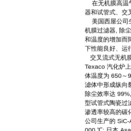
在无机膜高温气
器和试管式、交
美国西屋公司生产
机膜过滤器, 除
和温度的增加而降
下性能良好、运行
交叉流式无机膜过滤
Texaco 汽化炉上
体温度为 650～
滤体中形成纵向裂
除尘效率达 99%, 
型试管式陶瓷过
渗透率较高的碳化硅刚
公司生产的 SiC-
000 ℃; 日本 