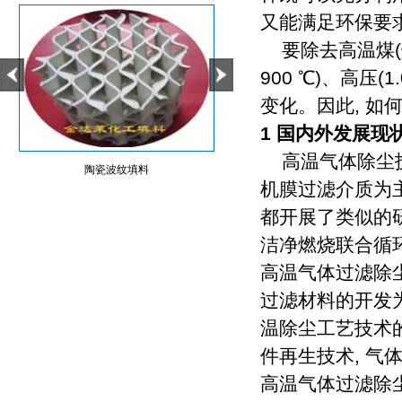
又能满足环保要
要除去高温煤(烟
900 ℃)、高压
变化。因此, 
1 国内外发展现
高温气体除尘技
陶瓷波纹填料
陶瓷波纹规整填料
机膜过滤介质为
都开展了类似的
洁净燃烧联合循环发
高温气体过滤除
过滤材料的开发为
温除尘工艺技术的
件再生技术, 气
高温气体过滤除