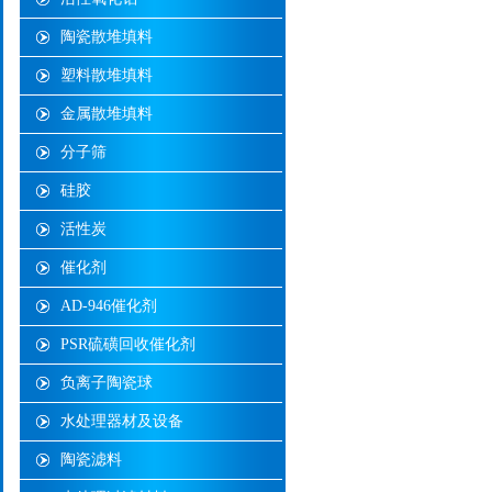
陶瓷散堆填料
塑料散堆填料
金属散堆填料
分子筛
硅胶
活性炭
催化剂
AD-946催化剂
PSR硫磺回收催化剂
负离子陶瓷球
水处理器材及设备
陶瓷滤料