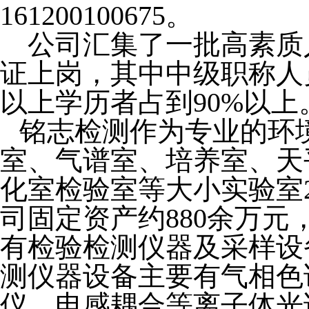
161200100675
。
公司汇集了一批高素质
证上岗，其中中级职称人
以上学历者占到90%
以上
铭志检测作为专业的环
室、气谱室
、
培养室、
天
化室检验室等大小实验室
司固定资产约880
余万元
有检验检测仪器及采样设
测仪器设备主要有气相色
仪、电感耦合等离子体光