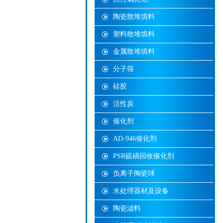
陶瓷散堆填料
塑料散堆填料
金属散堆填料
分子筛
硅胶
活性炭
催化剂
AD-946催化剂
PSR硫磺回收催化剂
负离子陶瓷球
水处理器材及设备
陶瓷滤料