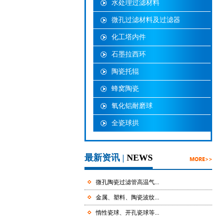
水处理过滤材料
微孔过滤材料及过滤器
化工塔内件
石墨拉西环
陶瓷托辊
蜂窝陶瓷
氧化铝耐磨球
全瓷球拱
最新资讯 |
NEWS
微孔陶瓷过滤管高温气...
金属、塑料、陶瓷波纹...
惰性瓷球、开孔瓷球等...