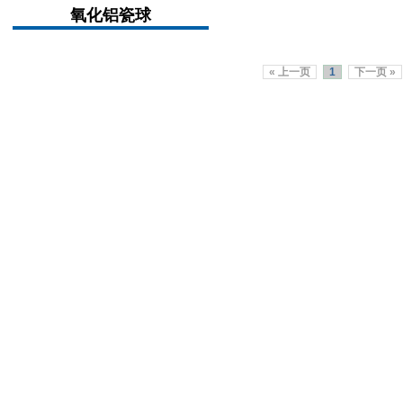
氧化铝瓷球
« 上一页
1
下一页 »