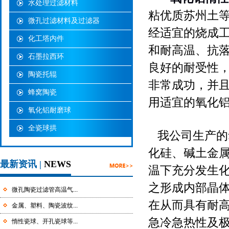
水处理过滤材料
粘优质苏州土
微孔过滤材料及过滤器
经适宜的烧成
化工塔内件
和耐高温、抗
石墨拉西环
良好的耐受性
陶瓷托辊
非常成功，并
蜂窝陶瓷
用适宜的氧化
氧化铝耐磨球
全瓷球拱
我公司生产的
化硅、碱土金
最新资讯 |
NEWS
温下充分发生
之形成内部晶
微孔陶瓷过滤管高温气...
在从而具有耐
金属、塑料、陶瓷波纹...
急冷急热性及极
惰性瓷球、开孔瓷球等...