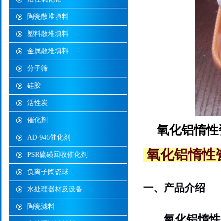
陶瓷散堆填料
塑料散堆填料
金属散堆填料
分子筛
硅胶
活性炭
催化剂
氧化铝惰性
AD-946催化剂
氧化铝惰性
PSR硫磺回收催化剂
负离子陶瓷球
一、产品介绍
水处理器材及设备
陶瓷滤料
氧化铝惰性