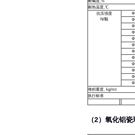
耐碱度,%
耐热温度,℃
抗压强度
N/颗
Φ
Φ
Φ
Φ
Φ
Φ
Φ
Φ
Φ
堆积重度, kg/m
3
执行标准
（2）氧化铝瓷