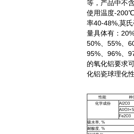
等，产品中不含
使用温度-200℃
率40-48%,
量具体有：20%
50%、55%、6
95%、96%、
的氧化铝要求
化铝瓷球理化
性能 种
化学成份
Al2O3
Al
O
+S
2
3
Fe2O3
吸水率, %
耐酸度, %