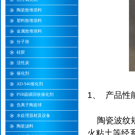
陶瓷散堆填料
塑料散堆填料
金属散堆填料
分子筛
硅胶
活性炭
催化剂
AD-946催化剂
1、 产品性
PSR硫磺回收催化剂
负离子陶瓷球
水处理器材及设备
陶瓷波纹规
陶瓷滤料
火粘土等经