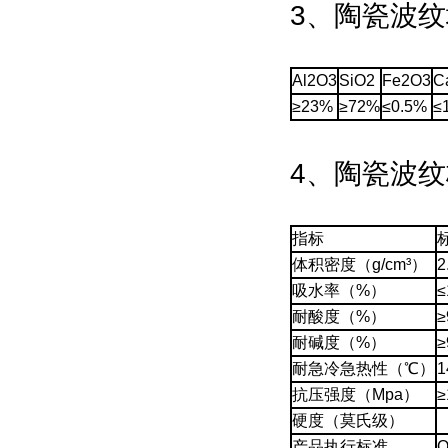
3、陶瓷波
Al2O3
SiO2
Fe2O3
C
≥23%
≥72%
≤0.5%
≤
4、陶瓷波
指标
体积密度（g/cm³）
2
吸水率（%）
≤
耐酸度（%）
≥
耐碱度（%）
≥
耐急冷急热性（℃）
抗压强度（Mpa）
≥
硬度（莫氏级）
产品执行标准