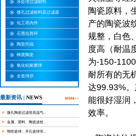
水处理过滤材料
陶瓷原料，
微孔过滤材料及过滤器
产的
陶瓷波
化工塔内件
石墨拉西环
规整，白色
陶瓷托辊
度高（耐温度
蜂窝陶瓷
为-150-
氧化铝耐磨球
耐所有的无
全瓷球拱
达99.93
最新资讯 |
NEWS
能很好湿润
效率。
微孔陶瓷过滤管高温气...
金属、塑料、陶瓷波纹...
惰性瓷球、开孔瓷球等...